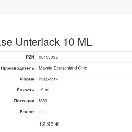
ase Unterlack 10 ML
PZN
06153035
Производитель
Mavala Deutschland Gmb
Форма
Жидкости
Ёмкость
10 ml
Потенция
M50
Рецепт
нет
12.96
€