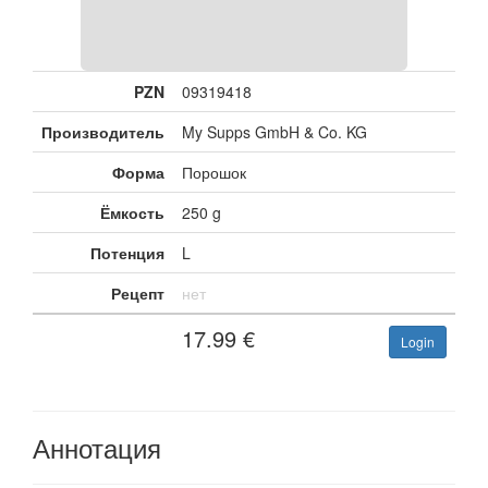
PZN
09319418
Производитель
My Supps GmbH & Co. KG
Форма
Порошок
Ёмкость
250 g
Потенция
L
Рецепт
нет
17.99
€
Login
Аннотация