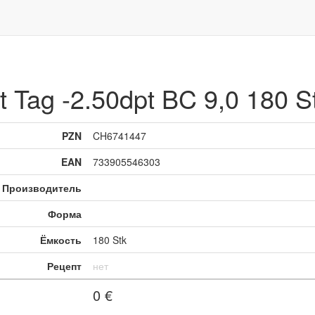
Tag -2.50dpt BC 9,0 180 S
PZN
CH6741447
EAN
733905546303
Производитель
Форма
Ёмкость
180 Stk
Рецепт
нет
0
€