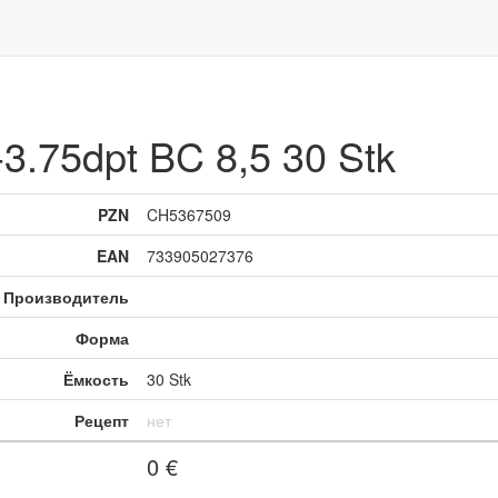
.75dpt BC 8,5 30 Stk
PZN
CH5367509
EAN
733905027376
Производитель
Форма
Ёмкость
30 Stk
Рецепт
нет
0
€