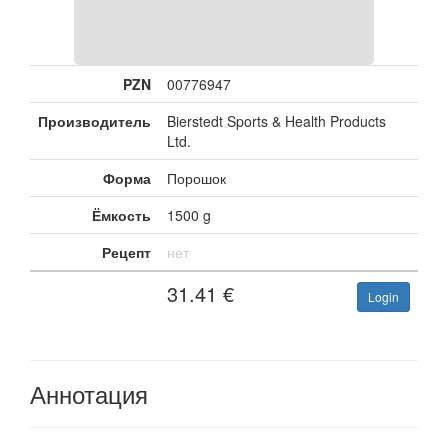
PZN
00776947
Производитель
Bierstedt Sports & Health Products
Ltd.
Форма
Порошок
Ёмкость
1500 g
Рецепт
нет
31.41
€
Login
Аннотация