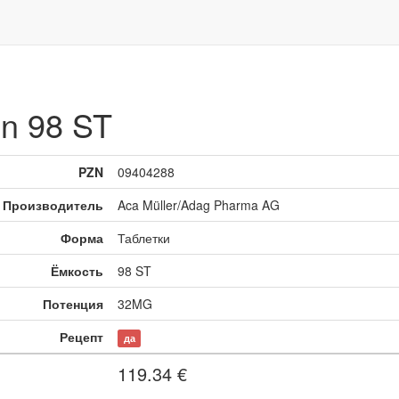
n 98 ST
PZN
09404288
Производитель
Aca Müller/Adag Pharma AG
Форма
Таблетки
Ёмкость
98 ST
Потенция
32MG
Рецепт
да
119.34
€