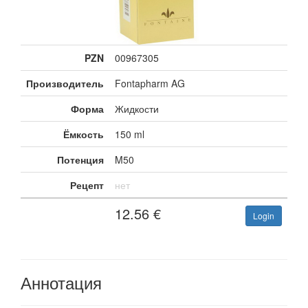
PZN
00967305
Производитель
Fontapharm AG
Форма
Жидкости
Ёмкость
150 ml
Потенция
M50
Рецепт
нет
12.56
€
Login
Аннотация