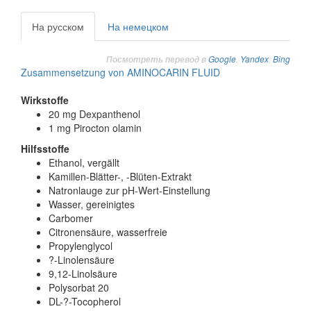
На русском
На немецком
Google
,
Yandex
,
Bing
Посмотреть перевод в
Zusammensetzung von AMINOCARIN FLUID
Wirkstoffe
20 mg Dexpanthenol
1 mg Pirocton olamin
Hilfsstoffe
Ethanol, vergällt
Kamillen-Blätter-, -Blüten-Extrakt
Natronlauge zur pH-Wert-Einstellung
Wasser, gereinigtes
Carbomer
Citronensäure, wasserfreie
Propylenglycol
?-Linolensäure
9,12-Linolsäure
Polysorbat 20
DL-?-Tocopherol