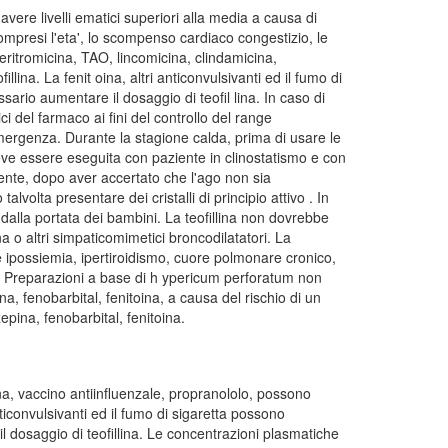
o avere livelli ematici superiori alla media a causa di
compresi l'eta', lo scompenso cardiaco congestizio, le
eritromicina, TAO, lincomicina, clindamicina,
lina. La fenit oina, altri anticonvulsivanti ed il fumo di
ario aumentare il dosaggio di teofil lina. In caso di
ci del farmaco ai fini del controllo del range
i emergenza. Durante la stagione calda, prima di usare le
ve essere eseguita con paziente in clinostatismo e con
ente, dopo aver accertato che l'ago non sia
volta presentare dei cristalli di principio attivo . In
alla portata dei bambini. La teofillina non dovrebbe
a o altri simpaticomimetici broncodilatatori. La
e ipossiemia, ipertiroidismo, cuore polmonare cronico,
ria. Preparazioni a base di h ypericum perforatum non
, fenobarbital, fenitoina, a causa del rischio di un
zepina, fenobarbital, fenitoina.
na, vaccino antiinfluenzale, propranololo, possono
nticonvulsivanti ed il fumo di sigaretta possono
l dosaggio di teofillina. Le concentrazioni plasmatiche