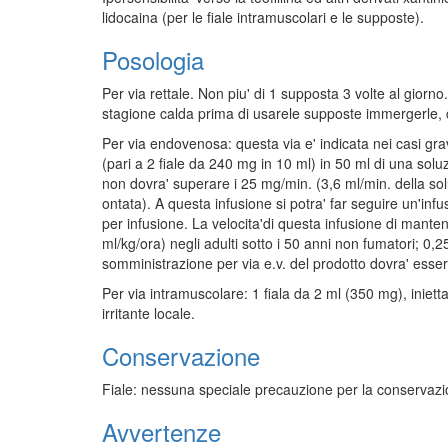
lidocaina (per le fiale intramuscolari e le supposte).
Posologia
Per via rettale. Non piu' di 1 supposta 3 volte al giorn
stagione calda prima di usarele supposte immergerle, c
Per via endovenosa: questa via e' indicata nei casi gra
(pari a 2 fiale da 240 mg in 10 ml) in 50 ml di una solu
non dovra' superare i 25 mg/min. (3,6 ml/min. della sol
ontata). A questa infusione si potra' far seguire un'in
per infusione. La velocita'di questa infusione di manten
ml/kg/ora) negli adulti sotto i 50 anni non fumatori; 0
somministrazione per via e.v. del prodotto dovra' esser
Per via intramuscolare: 1 fiala da 2 ml (350 mg), inie
irritante locale.
Conservazione
Fiale: nessuna speciale precauzione per la conservazio
Avvertenze