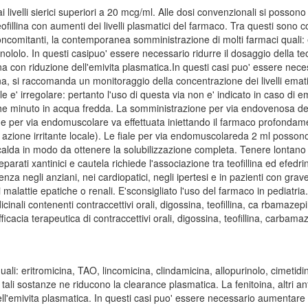
i ai livelli sierici superiori a 20 mcg/ml. Alle dosi convenzionali si posson
eofillina con aumenti dei livelli plasmatici del farmaco. Tra questi sono 
 concomitanti, la contemporanea somministrazione di molti farmaci quali: 
ololo. In questi casipuo' essere necessario ridurre il dosaggio della teofil
a con riduzione dell'emivita plasmatica.In questi casi puo' essere necess
lina, si raccomanda un monitoraggio della concentrazione dei livelli emati
ale e' irregolare: pertanto l'uso di questa via non e' indicato in caso d
che minuto in acqua fredda. La somministrazione per via endovenosa de
ne per via endomuscolare va effettuata iniettando il farmaco profondam
zione irritante locale). Le fiale per via endomuscolareda 2 ml possono tal
alda in modo da ottenere la solubilizzazione completa. Tenere lontano d
ti xantinici e cautela richiede l'associazione tra teofillina ed efedrin
a negli anziani, nei cardiopatici, negli ipertesi e in pazienti con grav
i malattie epatiche o renali. E'sconsigliato l'uso del farmaco in pediat
i contenenti contraccettivi orali, digossina, teofillina, ca rbamazepina
ficacia terapeutica di contraccettivi orali, digossina, teofillina, carbama
i: eritromicina, TAO, lincomicina, clindamicina, allopurinolo, cimetidi
to tali sostanze ne riducono la clearance plasmatica. La fenitoina, altri a
ell'emivita plasmatica. In questi casi puo' essere necessario aumentare i