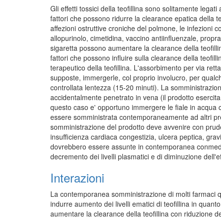
Gli effetti tossici della teofillina sono solitamente legat
fattori che possono ridurre la clearance epatica della t
affezioni ostruttive croniche del polmone, le infezioni
allopurinolo, cimetidina, vaccino antiinfluenzale, propran
sigaretta possono aumentare la clearance della teofillin
fattori che possono influire sulla clearance della teofil
terapeutico della teofillina. L'assorbimento per via rett
supposte, immergerle, col proprio involucro, per qual
controllata lentezza (15-20 minuti). La somministrazio
accidentalmente penetrato in vena (il prodotto esercita a
questo caso e' opportuno immergere le fiale in acqua c
essere somministrata contemporaneamente ad altri prepara
somministrazione del prodotto deve avvenire con prudenz
insufficienza cardiaca congestizia, ulcera peptica, grav
dovrebbero essere assunte in contemporanea conmedicinal
decremento dei livelli plasmatici e di diminuzione dell'ef
Interazioni
La contemporanea somministrazione di molti farmaci qual
indurre aumento dei livelli ematici di teofillina in quan
aumentare la clearance della teofillina con riduzione d