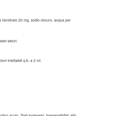
na cloridrato 20 mg, sodio cloruro, acqua per
assi saturi.
i iniettabili q.b. a 2 ml.
rdico acuto. Stati ipotensivi. Ipersensibilita' alla