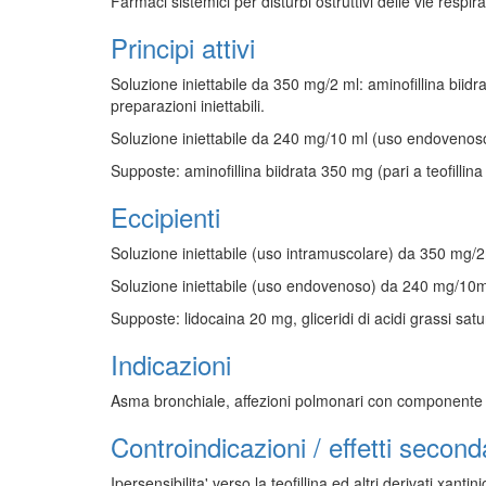
Farmaci sistemici per disturbi ostruttivi delle vie respira
Principi attivi
Soluzione iniettabile da 350 mg/2 ml: aminofillina biidr
preparazioni iniettabili.
Soluzione iniettabile da 240 mg/10 ml (uso endovenoso):
Supposte: aminofillina biidrata 350 mg (pari a teofillina
Eccipienti
Soluzione iniettabile (uso intramuscolare) da 350 mg/2m
Soluzione iniettabile (uso endovenoso) da 240 mg/10ml:
Supposte: lidocaina 20 mg, gliceridi di acidi grassi satu
Indicazioni
Asma bronchiale, affezioni polmonari con componente 
Controindicazioni / effetti second
Ipersensibilita' verso la teofillina ed altri derivati xanti