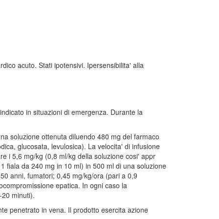
rdico acuto. Stati ipotensivi. Ipersensibilita' alla
 indicato in situazioni di emergenza. Durante la
di una soluzione ottenuta diluendo 480 mg del farmaco
ica, glucosata, levulosica). La velocita' di infusione
e i 5,6 mg/kg (0,8 ml/kg della soluzione cosi' appr
 1 fiala da 240 mg in 10 ml) in 500 ml di una soluzione
i 50 anni, fumatori; 0,45 mg/kg/ora (pari a 0,9
o ocompromissione epatica. In ogni caso la
-20 minuti).
te penetrato in vena. Il prodotto esercita azione