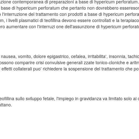
razione contemporanea di preparazioni a base di hypericum perforatum. C
 base di hypericum perforatum che pertanto non dovrebbero esseresommi
 l'interruzione del trattamento con prodotti a base di hypericum perfo
i livelli plasmatici di teofillina devono essere controllati e la terapi
rebbero aumentare con l'interruzi one dell'assunzione di hypericum perfora
nausea, vomito, dolore epigastrico, cefalea, irritabilita', insonnia, tach
ssono comparire crisi convulsive generali zzate tonico-cloniche e aritmi
i effetti collaterali puo' richiedere la sospensione del trattamento che p
teofillina sullo sviluppo fetale, l'impiego in gravidanza va limitato solo ai
attano.