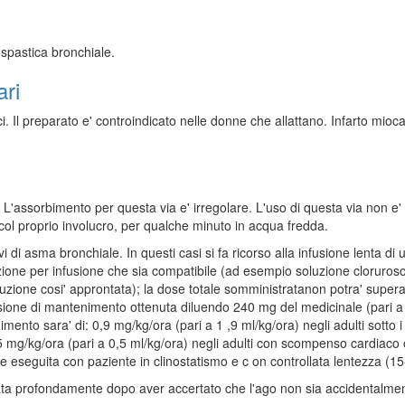
spastica bronchiale.
ari
nici. Il preparato e' controindicato nelle donne che allattano. Infarto mioca
o. L'assorbimento per questa via e' irregolare. L'uso di questa via non e'
ol proprio involucro, per qualche minuto in acqua fredda.
vi di asma bronchiale. In questi casi si fa ricorso alla infusione lenta 
zione per infusione che sia compatibile (ad esempio soluzione clorurosod
uzione cosi' approntata); la dose totale somministratanon potra' superar
fusione di mantenimento ottenuta diluendo 240 mg del medicinale (pari a
imento sara' di: 0,9 mg/kg/ora (pari a 1 ,9 ml/kg/ora) negli adulti sotto 
,25 mg/kg/ora (pari a 0,5 ml/kg/ora) negli adulti con scompenso cardiac
e eseguita con paziente in clinostatismo e c on controllata lentezza (15
ttata profondamente dopo aver accertato che l'ago non sia accidentalmen