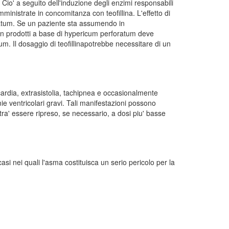
io' a seguito dell'induzione degli enzimi responsabili
nistrate in concomitanza con teofillina. L'effetto di
ratum. Se un paziente sta assumendo in
acon prodotti a base di hypericum perforatum deve
tum. Il dosaggio di teofillinapotrebbe necessitare di un
icardia, extrasistolia, tachipnea e occasionalmente
e ventricolari gravi. Tali manifestazioni possono
otra' essere ripreso, se necessario, a dosi piu' basse
 casi nei quali l'asma costituisca un serio pericolo per la