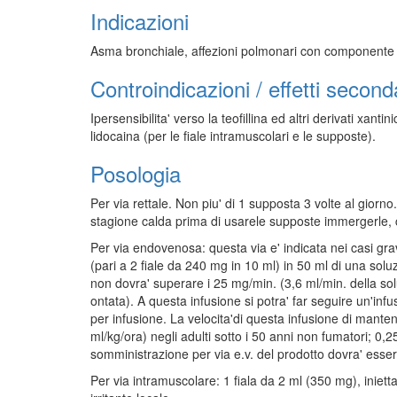
Indicazioni
Asma bronchiale, affezioni polmonari con componente 
Controindicazioni / effetti second
Ipersensibilita' verso la teofillina ed altri derivati xanti
lidocaina (per le fiale intramuscolari e le supposte).
Posologia
Per via rettale. Non piu' di 1 supposta 3 volte al giorn
stagione calda prima di usarele supposte immergerle, c
Per via endovenosa: questa via e' indicata nei casi gra
(pari a 2 fiale da 240 mg in 10 ml) in 50 ml di una solu
non dovra' superare i 25 mg/min. (3,6 ml/min. della sol
ontata). A questa infusione si potra' far seguire un'in
per infusione. La velocita'di questa infusione di manten
ml/kg/ora) negli adulti sotto i 50 anni non fumatori; 0
somministrazione per via e.v. del prodotto dovra' esser
Per via intramuscolare: 1 fiala da 2 ml (350 mg), inie