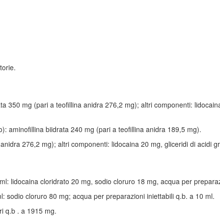
torie.
ata 350 mg (pari a teofillina anidra 276,2 mg); altri componenti: lidocai
 aminofillina biidrata 240 mg (pari a teofillina anidra 189,5 mg).
 anidra 276,2 mg); altri componenti: lidocaina 20 mg, gliceridi di acidi gr
l: lidocaina cloridrato 20 mg, sodio cloruro 18 mg, acqua per preparazion
 sodio cloruro 80 mg; acqua per preparazioni iniettabili q.b. a 10 ml.
ri q.b . a 1915 mg.