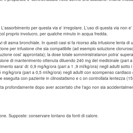
o. L'assorbimento per questa via e' irregolare. L'uso di questa via non e'
ol proprio involucro, per qualche minuto in acqua fredda.
vi di asma bronchiale. In questi casi si fa ricorso alla infusione lenta 
zione per infusione che sia compatibile (ad esempio soluzione clorurosod
uzione cosi' approntata); la dose totale somministratanon potra' superar
fusione di mantenimento ottenuta diluendo 240 mg del medicinale (pari a
imento sara' di: 0,9 mg/kg/ora (pari a 1 ,9 ml/kg/ora) negli adulti sotto 
,25 mg/kg/ora (pari a 0,5 ml/kg/ora) negli adulti con scompenso cardiac
e eseguita con paziente in clinostatismo e c on controllata lentezza (15
ttata profondamente dopo aver accertato che l'ago non sia accidentalmen
ne. Supposte: conservare lontano da fonti di calore.