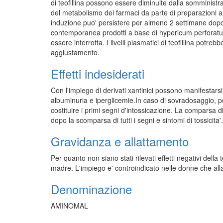
di teofillina possono essere diminuite dalla somminist
del metabolismo dei farmaci da parte di preparazioni a
induzione puo' persistere per almeno 2 settimane dopo
contemporanea prodotti a base di hypericum perforatum, 
essere interrotta. I livelli plasmatici di teofillina pot
aggiustamento.
Effetti indesiderati
Con l'impiego di derivati xantinici possono manifestarsi 
albuminuria e iperglicemie.In caso di sovradosaggio, po
costituire i primi segni d'intossicazione. La comparsa d
dopo la scomparsa di tutti i segni e sintomi di tossicita'.
Gravidanza e allattamento
Per quanto non siano stati rilevati effetti negativi della 
madre. L'impiego e' controindicato nelle donne che all
Denominazione
AMINOMAL