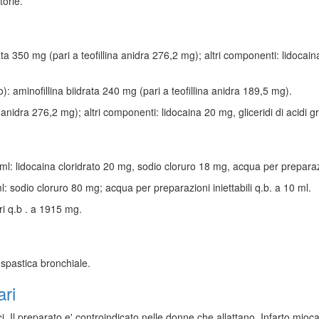
torie.
ata 350 mg (pari a teofillina anidra 276,2 mg); altri componenti: lidocai
 aminofillina biidrata 240 mg (pari a teofillina anidra 189,5 mg).
 anidra 276,2 mg); altri componenti: lidocaina 20 mg, gliceridi di acidi gr
l: lidocaina cloridrato 20 mg, sodio cloruro 18 mg, acqua per preparazion
 sodio cloruro 80 mg; acqua per preparazioni iniettabili q.b. a 10 ml.
ri q.b . a 1915 mg.
spastica bronchiale.
ari
nici. Il preparato e' controindicato nelle donne che allattano. Infarto mioca