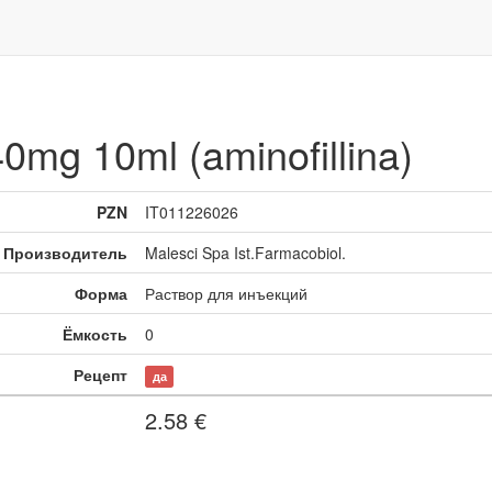
40mg 10ml (aminofillina)
PZN
IT011226026
Производитель
Malesci Spa Ist.Farmacobiol.
Форма
Раствор для инъекций
Ёмкость
0
Рецепт
да
2.58
€