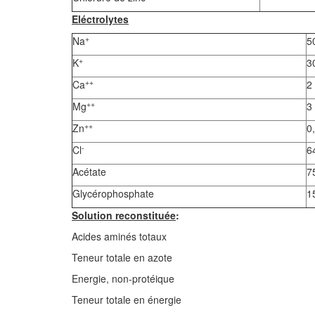
Eléctrolytes
+
Na
5
+
K
3
++
Ca
2
++
Mg
3
++
Zn
0
-
Cl
6
Acétate
7
Glycérophosphate
1
Solution reconstituée
:
Acides aminés totaux
Teneur totale en azote
Energie, non-protéique
Teneur totale en énergie