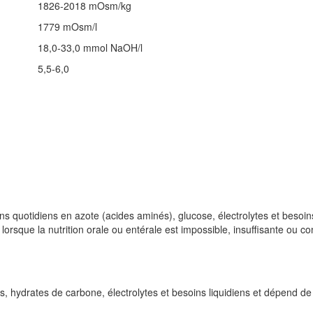
1826-2018 mOsm/kg
1779 mOsm/l
18,0-33,0 mmol NaOH/l
5,5-6,0
quotidiens en azote (acides aminés), glucose, électrolytes et besoins 
 lorsque la nutrition orale ou entérale est impossible, insuffisante ou co
 hydrates de carbone, électrolytes et besoins liquidiens et dépend de l´é