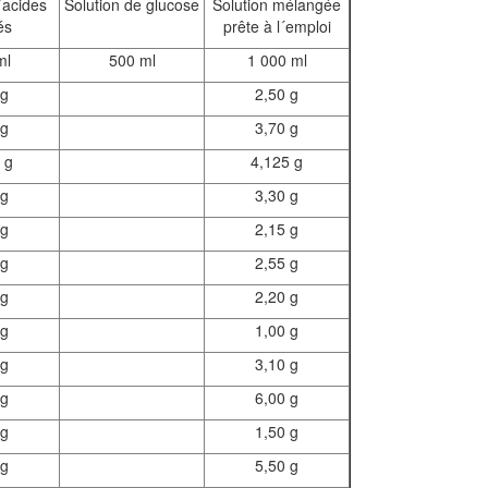
´acides
Solution de glucose
Solution mélangée
és
prête à l´emploi
ml
500 ml
1 000 ml
 g
2,50 g
 g
3,70 g
 g
4,125 g
 g
3,30 g
 g
2,15 g
 g
2,55 g
 g
2,20 g
 g
1,00 g
 g
3,10 g
 g
6,00 g
 g
1,50 g
 g
5,50 g