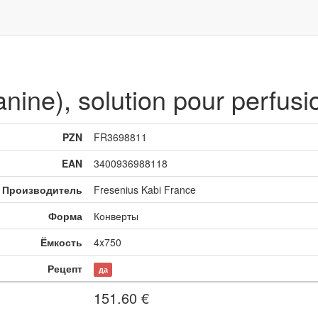
ine), solution pour perfusi
PZN
FR3698811
EAN
3400936988118
Производитель
Fresenius Kabi France
Форма
Конверты
Ёмкость
4x750
Рецепт
да
151.60
€