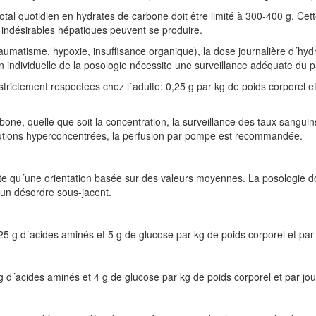
tal quotidien en hydrates de carbone doit être limité à 300-400 g. Cet
s indésirables hépatiques peuvent se produire.
raumatisme, hypoxie, insuffisance organique), la dose journalière d´h
on individuelle de la posologie nécessite une surveillance adéquate du p
 strictement respectées chez l´adulte: 0,25 g par kg de poids corporel e
rbone, quelle que soit la concentration, la surveillance des taux sang
solutions hyperconcentrées, la perfusion par pompe est recommandée.
 qu´une orientation basée sur des valeurs moyennes. La posologie doit
´un désordre sous-jacent.
25 g d´acides aminés et 5 g de glucose par kg de poids corporel et par 
g d´acides aminés et 4 g de glucose par kg de poids corporel et par jou