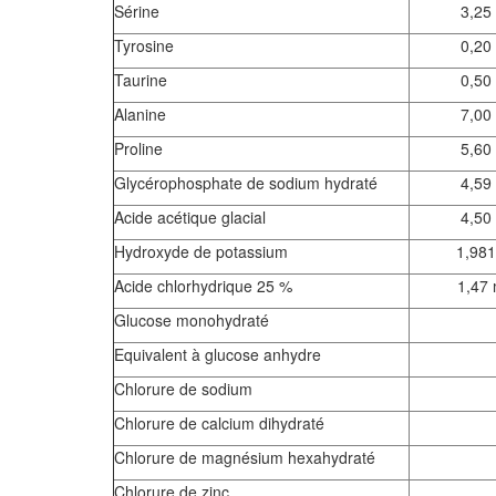
Sérine
3,25
Tyrosine
0,20
Taurine
0,50
Alanine
7,00
Proline
5,60
Glycérophosphate de sodium hydraté
4,59
Acide acétique glacial
4,50
Hydroxyde de potassium
1,981
Acide chlorhydrique 25 %
1,47 
Glucose monohydraté
Equivalent à glucose anhydre
Chlorure de sodium
Chlorure de calcium dihydraté
Chlorure de magnésium hexahydraté
Chlorure de zinc