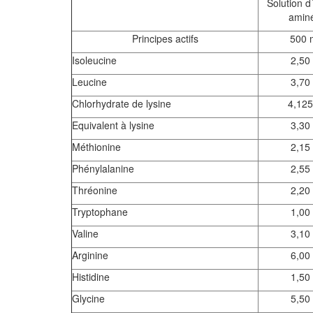
Solution d
amin
Principes actifs
500 
Isoleucine
2,50
Leucine
3,70
Chlorhydrate de lysine
4,125
Equivalent à lysine
3,30
Méthionine
2,15
Phénylalanine
2,55
Thréonine
2,20
Tryptophane
1,00
Valine
3,10
Arginine
6,00
Histidine
1,50
Glycine
5,50