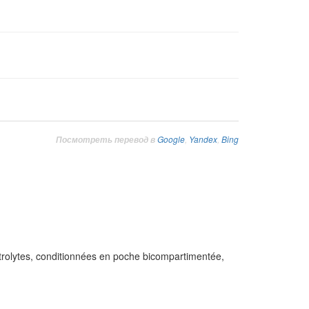
Google
,
Yandex
,
Bing
Посмотреть перевод в
rolytes, conditionnées en poche bicompartimentée,