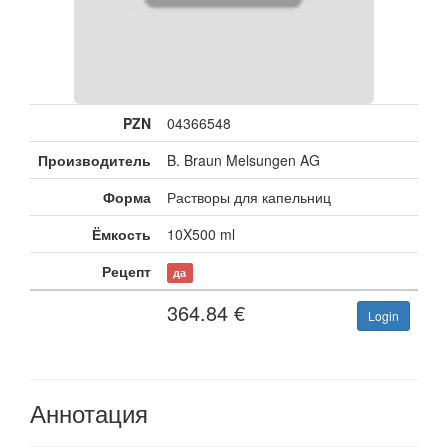
PZN
04366548
Производитель
B. Braun Melsungen AG
Форма
Растворы для капельниц
Ёмкость
10X500 ml
Рецепт
да
364.84
€
Login
Аннотация