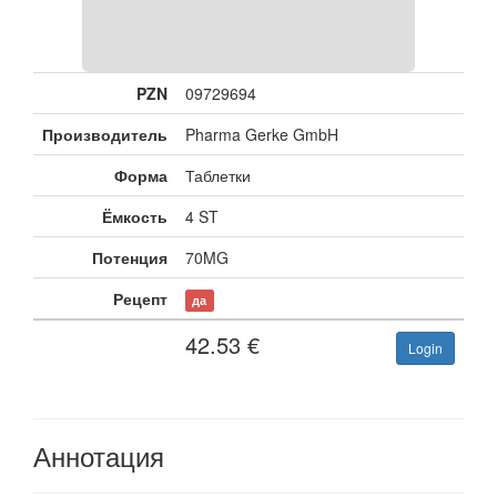
PZN
09729694
Производитель
Pharma Gerke GmbH
Форма
Таблетки
Ёмкость
4 ST
Потенция
70MG
Рецепт
да
42.53
€
Login
Аннотация