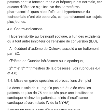
patients dont la fonction rénale et hépatique est normale, car
aucune différence significative des paramètres
pharmacocinétiques ni de l’effet anti-hypertenseur du
fosinoprilate n’ont été observés, comparativement aux sujets
plus jeunes.
4.3. Contre-indications
· Hypersensibilité au fosinopril sodique, à l’un des excipients
ou à tout autre inhibiteur de l’enzyme de conversion (IEC),
· Antécédent d’œdème de Quincke associé à un traitement
par IEC,
· Œdème de Quincke héréditaire ou idiopathique,
ème
ème
· 2
et 3
trimestres de la grossesse (voir rubriques 4.4
et 4.6).
4.4. Mises en garde spéciales et précautions d’emploi
La dose initiale de 10 mg n’a pas été étudiée chez les
patients de plus de 75 ans traités pour une insuffisance
cardiaque ni chez les patients atteints d’insuffisance
cardiaque sévère (stade IV de la NYHA).
Il existe un risque accru d’hypotension majeure,