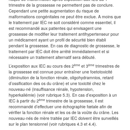
trimestre de la grossesse ne permettent pas de conclure.
Cependant une petite augmentation du risque de
malformations congénitales ne peut être exclue. A moins que
le traitement par IEC ne soit considéré comme essentiel, il
est recommandé aux patientes qui envisagent une
grossesse de modifier leur traitement antihypertenseur pour
un médicament ayant un profil de sécurité bien établi
pendant la grossesse. En cas de diagnostic de grossesse, le
traitement par IEC doit être arrêté immédiatement et si
nécessaire un traitement alternatif sera débuté.
ème
ème
L’exposition aux IEC au cours des 2
et 3
trimestres de
la grossesse est connue pour entraîner une foetotoxicité
(diminution de la fonction rénale, oligohydramnios, retard
d’ossification des os du crâne) et une toxicité chez le
nouveau-né (insuffisance rénale, hypotension,
hyperkaliémie) (voir rubrique 5.3). En cas d’exposition à un
ème
IEC à partir du 2
trimestre de la grossesse, il est
recommandé d’effectuer une échographie fœtale afin de
vérifier la fonction rénale et les os de la voûte du crâne. Les
nouveau-nés de mère traitée par IEC doivent être surveillés
sur le plan tensionnel (voir rubriques 4.3 et 4.4).