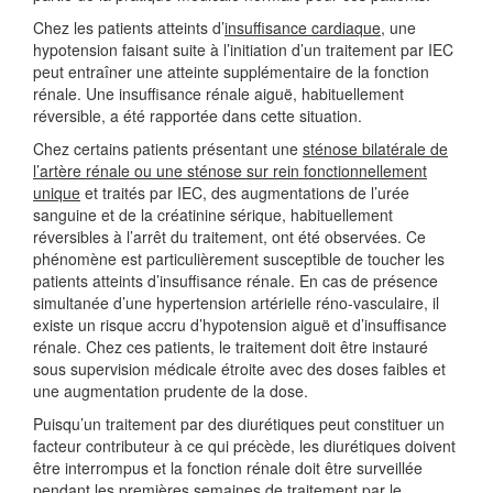
Chez les patients atteints d’
insuffisance cardiaque
, une
hypotension faisant suite à l’initiation d’un traitement par IEC
peut entraîner une atteinte supplémentaire de la fonction
rénale. Une insuffisance rénale aiguë, habituellement
réversible, a été rapportée dans cette situation.
Chez certains patients présentant une
sténose bilatérale de
l’artère rénale ou une sténose sur rein fonctionnellement
unique
et traités par IEC, des augmentations de l’urée
sanguine et de la créatinine sérique, habituellement
réversibles à l’arrêt du traitement, ont été observées. Ce
phénomène est particulièrement susceptible de toucher les
patients atteints d’insuffisance rénale. En cas de présence
simultanée d’une hypertension artérielle réno-vasculaire, il
existe un risque accru d’hypotension aiguë et d’insuffisance
rénale. Chez ces patients, le traitement doit être instauré
sous supervision médicale étroite avec des doses faibles et
une augmentation prudente de la dose.
Puisqu’un traitement par des diurétiques peut constituer un
facteur contributeur à ce qui précède, les diurétiques doivent
être interrompus et la fonction rénale doit être surveillée
pendant les premières semaines de traitement par le