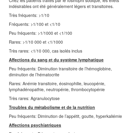
Chez les patients traités par le fosinopril sodique, les effets
indésirables ont été généralement légers et transitoires.
Très fréquents: >1/10
Fréquents: >1/100 et <1/10
Peu fréquents: >1/1000 et <1/100
Rares: >1/10 000 et <1/1000
Très rares: <1/10 000, cas isolés inclus
Affections du sang et du système lymphatique
Peu fréquents: Diminution transitoire de l’hémoglobine,
diminution de l’hématocrite
Rares: Anémie transitoire, éosinophilie, leucopénie,
lymphadénopathie, neutropénie, thrombocytopénie
Très rares: Agranulocytose
Troubles du métabolisme et de la nutrition
Peu fréquents: Diminution de l’appétit, goutte, hyperkaliémie
Affections psychiatriques