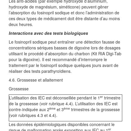
Les anti-acides (par exemple hydroxyde d’aluminium,
hydroxyde de magnésium, siméticone) peuvent gêner
l’absorption du fosinopril sodique et donc l’administration de
ces deux types de médicament doit être distante d’au moins
deux heures.
Interactions avec des tests biologiques
Le fosinopril sodique peut entraîner une détection fausse de
concentrations sériques basses de digoxine lors de dosages
utilisant le procédé d’absorption du charbon (Kit RIA Digi-Tab
pour la digoxine). Il est recommandé d’interrompre le
traitement par le fosinopril sodique quelques jours avant de
réaliser des tests parathyroïdiens.
4.6. Grossesse et allaitement
Grossesse
er
L’utilisation des IEC est déconseillée pendant le 1
trimestre
de la grossesse (voir rubrique 4.4). L’utilisation des IEC est
ème
ème
contre-indiquée aux 2
et 3
trimestres de la grossesse
(voir rubriques 4.3 et 4.4).
Les données épidémiologiques disponibles concernant le
er
risque de malformation après exposition aux IEC au 1