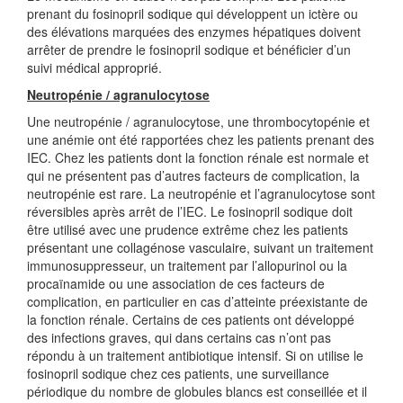
prenant du fosinopril sodique qui développent un ictère ou
des élévations marquées des enzymes hépatiques doivent
arrêter de prendre le fosinopril sodique et bénéficier d’un
suivi médical approprié.
Neutropénie / agranulocytose
Une neutropénie / agranulocytose, une thrombocytopénie et
une anémie ont été rapportées chez les patients prenant des
IEC. Chez les patients dont la fonction rénale est normale et
qui ne présentent pas d’autres facteurs de complication, la
neutropénie est rare. La neutropénie et l’agranulocytose sont
réversibles après arrêt de l’IEC. Le fosinopril sodique doit
être utilisé avec une prudence extrême chez les patients
présentant une collagénose vasculaire, suivant un traitement
immunosuppresseur, un traitement par l’allopurinol ou la
procaïnamide ou une association de ces facteurs de
complication, en particulier en cas d’atteinte préexistante de
la fonction rénale. Certains de ces patients ont développé
des infections graves, qui dans certains cas n’ont pas
répondu à un traitement antibiotique intensif. Si on utilise le
fosinopril sodique chez ces patients, une surveillance
périodique du nombre de globules blancs est conseillée et il