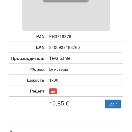
PZN
FR3718376
EAN
3400937183765
Производитель
Teva Sante
Форма
Блистеры
Ёмкость
1x30
Рецепт
да
10.85
€
Login