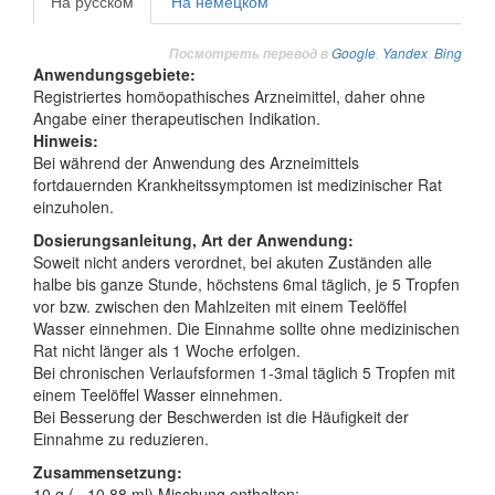
На русском
На немецком
Google
,
Yandex
,
Bing
Посмотреть перевод в
Anwendungsgebiete:
Registriertes homöopathisches Arzneimittel, daher ohne
Angabe einer therapeutischen Indikation.
Hinweis:
Bei während der Anwendung des Arzneimittels
fortdauernden Krankheitssymptomen ist medizinischer Rat
einzuholen.
Dosierungsanleitung, Art der Anwendung:
Soweit nicht anders verordnet, bei akuten Zuständen alle
halbe bis ganze Stunde, höchstens 6mal täglich, je 5 Tropfen
vor bzw. zwischen den Mahlzeiten mit einem Teelöffel
Wasser einnehmen. Die Einnahme sollte ohne medizinischen
Rat nicht länger als 1 Woche erfolgen.
Bei chronischen Verlaufsformen 1-3mal täglich 5 Tropfen mit
einem Teelöffel Wasser einnehmen.
Bei Besserung der Beschwerden ist die Häufigkeit der
Einnahme zu reduzieren.
Zusammensetzung:
10 g (= 10,88 ml) Mischung enthalten: