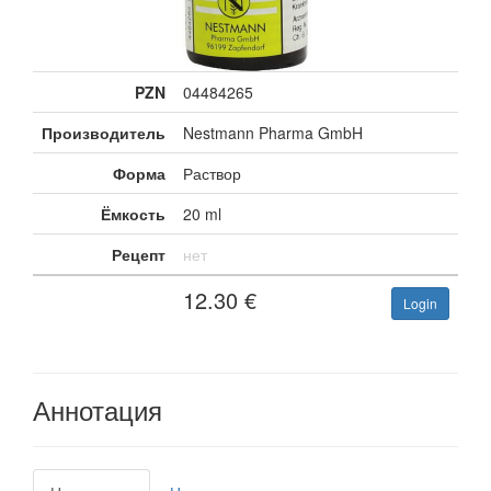
PZN
04484265
Производитель
Nestmann Pharma GmbH
Форма
Раствор
Ёмкость
20 ml
Рецепт
нет
12.30
€
Login
Аннотация